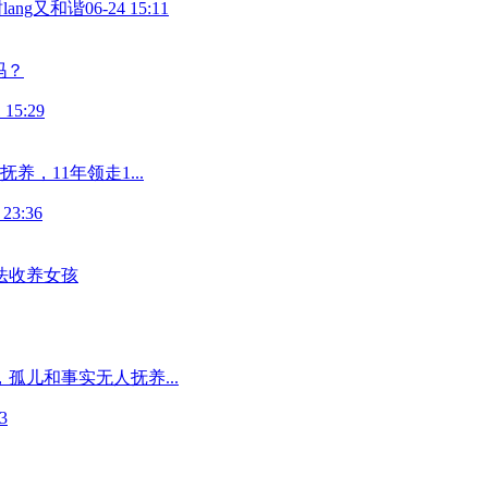
lang又和谐
06-24 15:11
吗？
 15:29
，11年领走1...
 23:36
法收养女孩
孤儿和事实无人抚养...
3