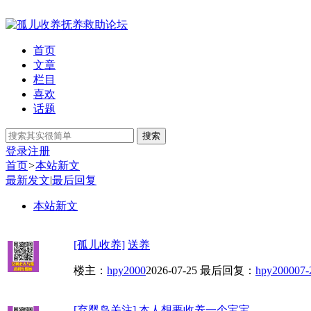
首页
文章
栏目
喜欢
话题
搜索
登录
注册
首页
>
本站新文
最新发文
|
最后回复
本站新文
[孤儿收养]
送养
楼主：
hpy2000
2026-07-25
最后回复：
hpy2000
07-
[弃婴岛关注]
本人想要收养一个宝宝