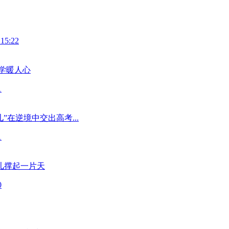
 15:22
学暖人心
1
”在逆境中交出高考...
1
儿撑起一片天
0