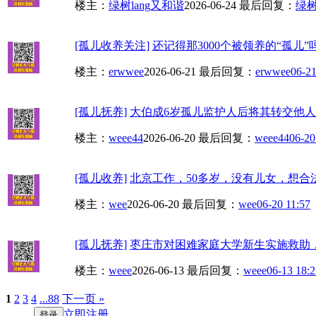
楼主：
绿树lang又和谐
2026-06-24
最后回复：
绿树
[孤儿收养关注]
还记得那3000个被领养的“孤儿”
楼主：
erwwee
2026-06-21
最后回复：
erwwee
06-21
[孤儿抚养]
大伯成6岁孤儿监护人后将其转交他人抚养
楼主：
weee44
2026-06-20
最后回复：
weee44
06-20
[孤儿收养]
北京工作，50多岁，没有儿女，想合
楼主：
wee
2026-06-20
最后回复：
wee
06-20 11:57
[孤儿抚养]
枣庄市对困难家庭大学新生实施救助，
楼主：
weee
2026-06-13
最后回复：
weee
06-13 18:2
1
2
3
4
...88
下一页 »
立即注册
登录