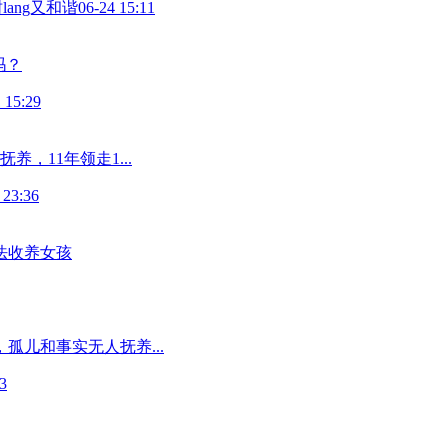
lang又和谐
06-24 15:11
吗？
 15:29
，11年领走1...
 23:36
法收养女孩
孤儿和事实无人抚养...
3