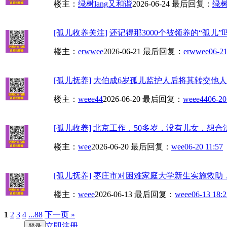
楼主：
绿树lang又和谐
2026-06-24
最后回复：
绿树
[孤儿收养关注]
还记得那3000个被领养的“孤儿”
楼主：
erwwee
2026-06-21
最后回复：
erwwee
06-21
[孤儿抚养]
大伯成6岁孤儿监护人后将其转交他人抚养
楼主：
weee44
2026-06-20
最后回复：
weee44
06-20
[孤儿收养]
北京工作，50多岁，没有儿女，想合
楼主：
wee
2026-06-20
最后回复：
wee
06-20 11:57
[孤儿抚养]
枣庄市对困难家庭大学新生实施救助，
楼主：
weee
2026-06-13
最后回复：
weee
06-13 18:2
1
2
3
4
...88
下一页 »
立即注册
登录