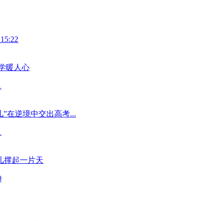
 15:22
学暖人心
1
”在逆境中交出高考...
1
儿撑起一片天
0