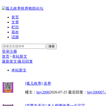
首页
文章
栏目
喜欢
话题
搜索
登录
注册
首页
>
本站新文
最新发文
|
最后回复
本站新文
[孤儿收养]
送养
楼主：
hpy2000
2026-07-25
最后回复：
hpy2000
07-
[弃婴岛关注]
本人想要收养一个宝宝