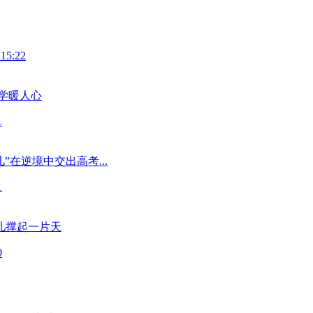
 15:22
学暖人心
1
”在逆境中交出高考...
1
儿撑起一片天
0