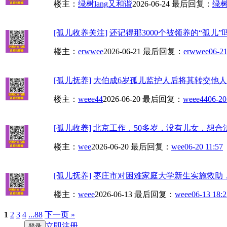
楼主：
绿树lang又和谐
2026-06-24
最后回复：
绿树
[孤儿收养关注]
还记得那3000个被领养的“孤儿”
楼主：
erwwee
2026-06-21
最后回复：
erwwee
06-21
[孤儿抚养]
大伯成6岁孤儿监护人后将其转交他人抚养
楼主：
weee44
2026-06-20
最后回复：
weee44
06-20
[孤儿收养]
北京工作，50多岁，没有儿女，想合
楼主：
wee
2026-06-20
最后回复：
wee
06-20 11:57
[孤儿抚养]
枣庄市对困难家庭大学新生实施救助，
楼主：
weee
2026-06-13
最后回复：
weee
06-13 18:2
1
2
3
4
...88
下一页 »
立即注册
登录