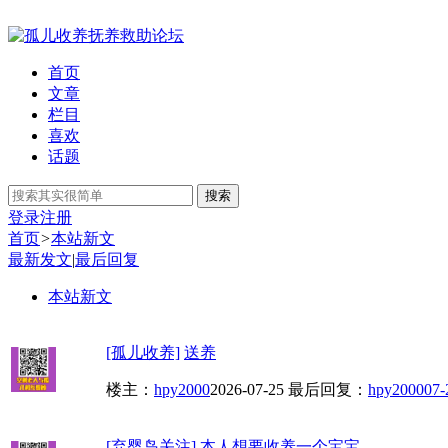
首页
文章
栏目
喜欢
话题
搜索
登录
注册
首页
>
本站新文
最新发文
|
最后回复
本站新文
[孤儿收养]
送养
楼主：
hpy2000
2026-07-25
最后回复：
hpy2000
07-
[弃婴岛关注]
本人想要收养一个宝宝