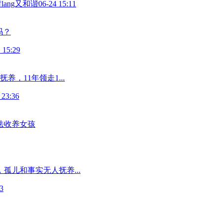
lang又和谐
06-24 15:11
吗？
 15:29
，11年领走1...
 23:36
法收养女孩
孤儿和事实无人抚养...
3