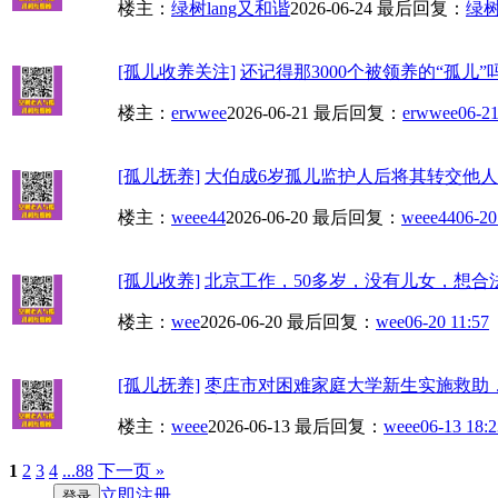
楼主：
绿树lang又和谐
2026-06-24
最后回复：
绿树
[孤儿收养关注]
还记得那3000个被领养的“孤儿”
楼主：
erwwee
2026-06-21
最后回复：
erwwee
06-21
[孤儿抚养]
大伯成6岁孤儿监护人后将其转交他人抚养
楼主：
weee44
2026-06-20
最后回复：
weee44
06-20
[孤儿收养]
北京工作，50多岁，没有儿女，想合
楼主：
wee
2026-06-20
最后回复：
wee
06-20 11:57
[孤儿抚养]
枣庄市对困难家庭大学新生实施救助，
楼主：
weee
2026-06-13
最后回复：
weee
06-13 18:2
1
2
3
4
...88
下一页 »
立即注册
登录