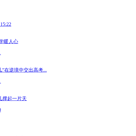
 15:22
学暖人心
1
”在逆境中交出高考...
1
儿撑起一片天
0