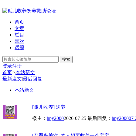
首页
文章
栏目
喜欢
话题
搜索
登录
注册
首页
>
本站新文
最新发文
|
最后回复
本站新文
[孤儿收养]
送养
楼主：
hpy2000
2026-07-25
最后回复：
hpy2000
07-
[弃婴岛关注]
本人想要收养一个宝宝