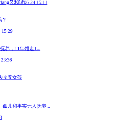
lang又和谐
06-24 15:11
吗？
 15:29
，11年领走1...
 23:36
法收养女孩
孤儿和事实无人抚养...
3