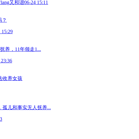
lang又和谐
06-24 15:11
吗？
 15:29
，11年领走1...
 23:36
法收养女孩
孤儿和事实无人抚养...
3