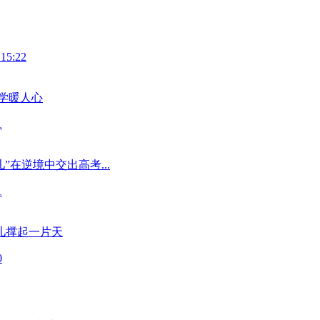
 15:22
学暖人心
1
”在逆境中交出高考...
1
儿撑起一片天
0