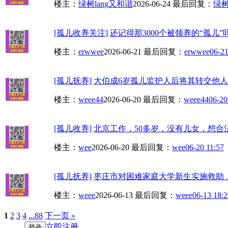
楼主：
绿树lang又和谐
2026-06-24
最后回复：
绿树
[孤儿收养关注]
还记得那3000个被领养的“孤儿”
楼主：
erwwee
2026-06-21
最后回复：
erwwee
06-21
[孤儿抚养]
大伯成6岁孤儿监护人后将其转交他人抚养
楼主：
weee44
2026-06-20
最后回复：
weee44
06-20
[孤儿收养]
北京工作，50多岁，没有儿女，想合
楼主：
wee
2026-06-20
最后回复：
wee
06-20 11:57
[孤儿抚养]
枣庄市对困难家庭大学新生实施救助，
楼主：
weee
2026-06-13
最后回复：
weee
06-13 18:2
1
2
3
4
...88
下一页 »
立即注册
登录