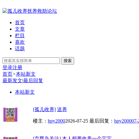
首页
文章
栏目
喜欢
话题
搜索
登录
注册
首页
>
本站新文
最新发文
|
最后回复
本站新文
[孤儿收养]
送养
楼主：
hpy2000
2026-07-25
最后回复：
hpy2000
07-
[弃婴岛关注]
本人想要收养一个宝宝