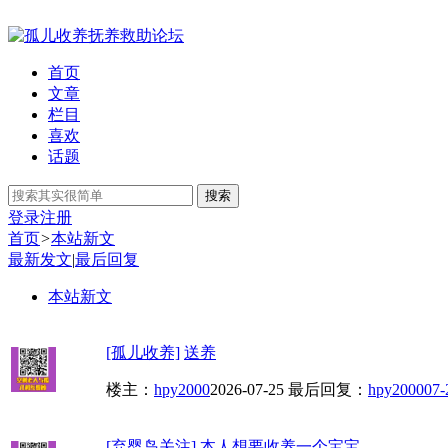
首页
文章
栏目
喜欢
话题
搜索
登录
注册
首页
>
本站新文
最新发文
|
最后回复
本站新文
[孤儿收养]
送养
楼主：
hpy2000
2026-07-25
最后回复：
hpy2000
07-
[弃婴岛关注]
本人想要收养一个宝宝