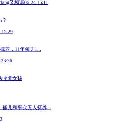
lang又和谐
06-24 15:11
吗？
 15:29
，11年领走1...
 23:36
法收养女孩
孤儿和事实无人抚养...
3