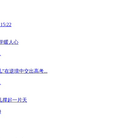
 15:22
学暖人心
1
”在逆境中交出高考...
1
儿撑起一片天
0