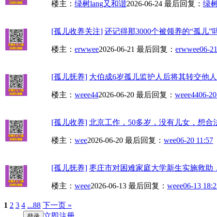
楼主：
绿树lang又和谐
2026-06-24
最后回复：
绿树
[孤儿收养关注]
还记得那3000个被领养的“孤儿”
楼主：
erwwee
2026-06-21
最后回复：
erwwee
06-21
[孤儿抚养]
大伯成6岁孤儿监护人后将其转交他人抚养
楼主：
weee44
2026-06-20
最后回复：
weee44
06-20
[孤儿收养]
北京工作，50多岁，没有儿女，想合
楼主：
wee
2026-06-20
最后回复：
wee
06-20 11:57
[孤儿抚养]
枣庄市对困难家庭大学新生实施救助，
楼主：
weee
2026-06-13
最后回复：
weee
06-13 18:2
1
2
3
4
...88
下一页 »
立即注册
登录